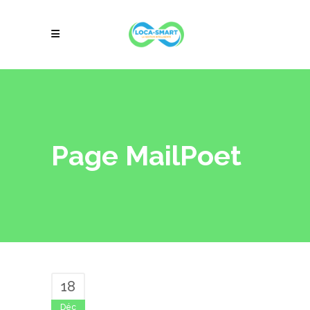
Page MailPoet
18
Déc