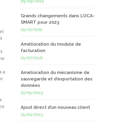
09/09/2024
Grands changements dans LOCA-
SMART pour 2023
25/12/2022
et
nt
Amélioration du module de
facturation
et
25/07/2016
 ne
a à
Amélioration du mécanisme de
er
sauvegarde et d’exportation des
données
23/09/2015
ur
nce
Ajout direct d’un nouveau client
25/04/2015