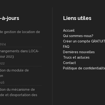
-à-jours
Liens utiles
Accueil
de gestion de location de
Qui sommes-nous?
Créer un compte GRATUI
024
FAQ
changements dans LOCA-
Dernières nouvelles
our 2023
Trucs et astuces
Contact
022
Politique de confidentialit
tion du module de
on
016
tion du mécanisme de
de et d’exportation des