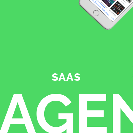
SAAS
-AGE