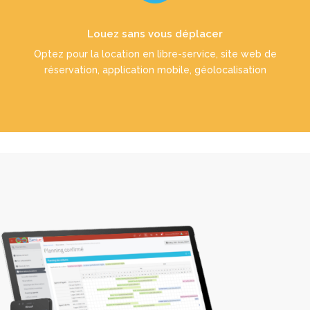
LS-Liberty vous libère
Louez sans vous déplacer
EN SAVOIR PLUS
Optez pour la location en libre-service, site web de
réservation, application mobile, géolocalisation