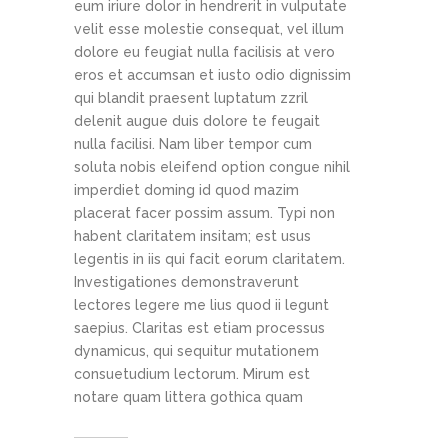
eum iriure dolor in hendrerit in vulputate
velit esse molestie consequat, vel illum
dolore eu feugiat nulla facilisis at vero
eros et accumsan et iusto odio dignissim
qui blandit praesent luptatum zzril
delenit augue duis dolore te feugait
nulla facilisi. Nam liber tempor cum
soluta nobis eleifend option congue nihil
imperdiet doming id quod mazim
placerat facer possim assum. Typi non
habent claritatem insitam; est usus
legentis in iis qui facit eorum claritatem.
Investigationes demonstraverunt
lectores legere me lius quod ii legunt
saepius. Claritas est etiam processus
dynamicus, qui sequitur mutationem
consuetudium lectorum. Mirum est
notare quam littera gothica quam