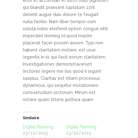
eros et accumsan et iusto odio dignissim
qui blandit praesent luptatum zzril
delenit augue duis dolore te feugait
nulla facilisi. Nam liber tempor cum
soluta nobis eleifend option congue nihil
imperdiet doming id quod mazim
placerat facer possim assum. Typi non
habent claritatem insitam; est usus
legentis in iis qui facit eorum claritatem.
Investigationes demonstraverunt
lectores legere me lius quod ii legunt
saepius. Claritas est etiam processus
dynamicus, qui sequitur mutationem
consuetudium lectorum. Mirum est
notare quam littera gothica quam
Similaire
Digital Planning
Digital Planning
23/10/2015
23/10/2015