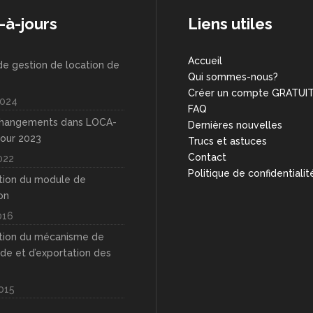
-à-jours
Liens utiles
Accueil
de gestion de location de
Qui sommes-nous?
Créer un compte GRATUI
024
FAQ
changements dans LOCA-
Dernières nouvelles
our 2023
Trucs et astuces
Contact
022
Politique de confidentialit
tion du module de
on
016
tion du mécanisme de
de et d’exportation des
015